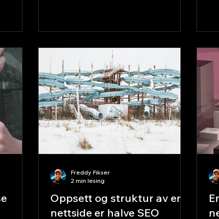
ørste
risikerer å bli usynlige. I denne
80% av
artikkelen ser vi på hva SEO, AI og
rift på
den nye standarden NLWeb betyr for
du ikke
fremtiden til nettsidene dine. Hva er
ser
egentlig SEO – og hvorfor har det
 til
endret seg? SEO
 er ik
(søkemotoroptimalisering) handler om
å gjøre nettsiden din synlig for folk
som søker etter det du tilbyr. Ti
Freddy Fikser
2 min lesing
se
Oppsett og struktur av en
En
nettside er halve SEO
n