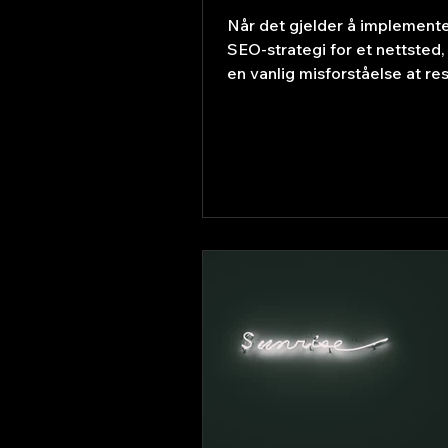
Når det gjelder å implement
SEO-strategi for et nettsted,
en vanlig misforståelse at res
vil være øyeblikkelige....