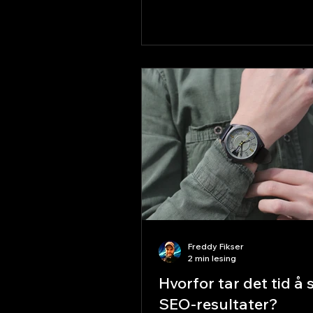
år siden. Faktisk viktigere. F
inntrykk skjer på nett Over 
forbrukere undersøker en bed
nett før de tar kontakt. Hvis 
dukker opp – eller hvis siden 
utdatert ut – mister du kunder
konkurrenten. Sosiale medier
Freddy Fikser
2 min lesing
Hvorfor tar det tid å 
SEO-resultater?