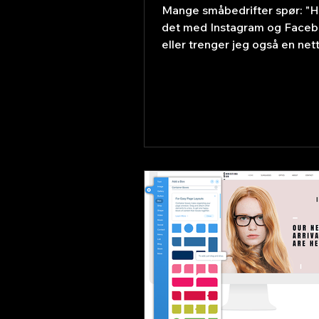
Mange småbedrifter spør: "H
det med Instagram og Faceb
eller trenger jeg også en net
Svaret er nesten alltid: begg
Men de gjør forskjellige jobb
det er viktig å forstå hva. Hv
medier er bra for Sosiale me
fantastisk for å bygge relas
eksisterende følgere, dele n
tilbud, og skape engasjemen
møter folk der de allerede er
nettsiden gjør som sosiale m
ikke kan Du vises i Google-s
sosiale medier gjør