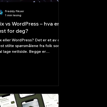
Freddy Fikser
1 min lesing
ix vs WordPress – hva er
est for deg?
x eller WordPress? Det er et av de
st stilte spørsmålene fra folk som
al lage nettside. Begge er
pulære, men de passer til helt
rskjellige behov. Her er den ærlige
mmenligningen. Wix – enkelt og
skt Wix er laget for alle – ikke bare
viklere. Du drar og slipper
ementer på plass, velger blant
ndrevis av maler, og siden er klar på
timer. Alt – hosting, sikkerhet,
pdateringer – håndteres