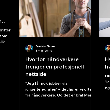
n
rifter
 som
lik
Freddy Fikser
tens og
1 min lesing
Hvorfor håndverkere
H
trenger en profesjonell
h
nettside
Du
"l
"Jeg får nok jobber via
eg
jungeltelegrafen" – det hører vi ofte
hv
fra håndverkere. Og det er bra! Men
øn
hva skjer når du vil vokse, nå nye
ku
kunder, eller ta sommerferie uten å