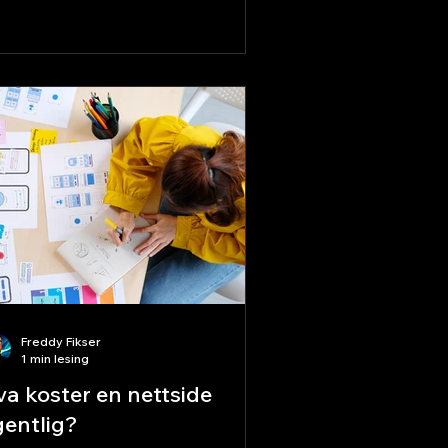
 ikke det samme som forsiden
rsiden din forteller hva hele
driften driver med. En landingsside
r ett eneste mål – å få besøkende til
gjøre én bestemt ting: bestille en
re, melde seg på nyhetsbrev eller
nge deg. Slik fungerer det i praksis
 kjører en annonse på
Freddy Fikser
1 min lesing
va koster en nettside
gentlig?