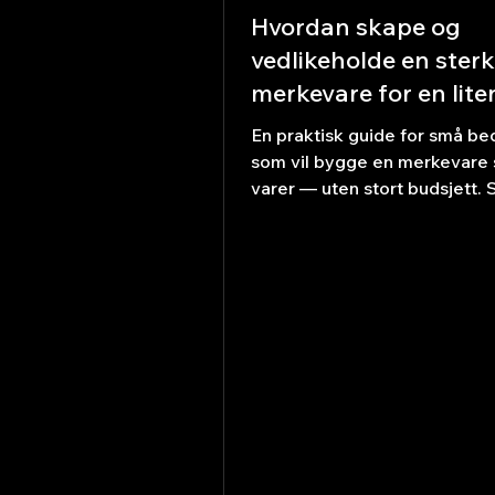
Hvordan skape og
vedlikeholde en sterk
merkevare for en lite
bedrift i 2026
En praktisk guide for små bed
som vil bygge en merkevare
varer — uten stort budsjett. S
skaper du tydelighet, konsis
tillit i 2026.