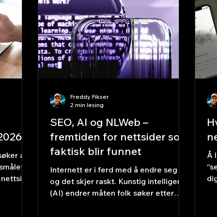
Ring,
au
Webhotell – tomten nettsiden bor på
kr
Webhotell (eller hosting) er
serverplassen der selve net
Freddy Fikser
2 min lesing
SEO, AI og NLWeb –
Hv
 2026
fremtiden for nettsider som
n
faktisk blir funnet
øker alt
Å 
rsmålet
“s
Internett er i ferd med å endre seg –
 nettside
di
og det skjer raskt. Kunstig intelligens
kke har
En
(AI) endrer måten folk søker etter
nettside
informasjon på, og det betyr at
r for 30
nettsider som ikke tilpasser seg,