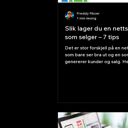
Freddy Fikser
1 min lesing
Slik lager du en nett
som selger – 7 tips
Det er stor forskjell på en ne
som bare ser bra ut og en so
genererer kunder og salg. He
konkrete tips som gjør nettsi
til et verktøy som jobber for
døgnet rundt. 1. Tydelig bud
øverst på siden Besøkende
bestemmer på sekunder om d
eller klikker seg bort. Fortell
umiddelbart hvem du er, hva d
og hvem du hjelper. 2. Én tyd
oppfordring til handling (CTA