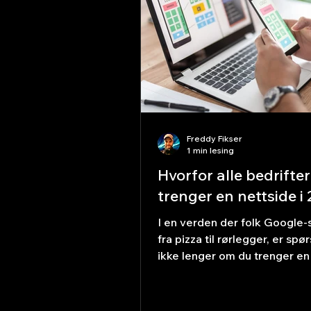
du at besøkende skal gjøre? 
send e-post, bestill time? G
Freddy Fikser
1 min lesing
Hvorfor alle bedrifter
trenger en nettside i
I en verden der folk Google-s
fra pizza til rørlegger, er spø
ikke lenger om du trenger en
– men hva som skjer hvis du i
en. I 2026 er en profesjonell 
like viktig som et visittkort va