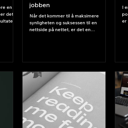
jobben
ere en
I 
 er det
po
Når det kommer til å maksimere
ultater
er
synligheten og suksessen til en
av
nettside på nettet, er det en
avgjørende faktor som ofte blir
undervurdert: oppsett og struktur.
Mens mange fokuserer på innhold og
søkeordsoptimalisering, er det viktig
å forstå at selve oppsettet og
strukturen av nettstedet spiller en like
viktig rolle i SEO-strategien. Hvorfor
er oppsett og struktur viktig? La oss
starte med å forstå hvorfor oppsett
og struktur er så viktige for SEO-
suksess. Tenk på nettstedets