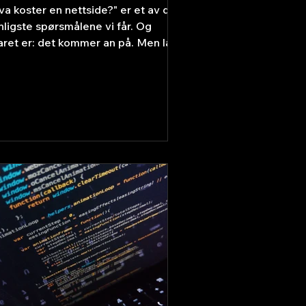
va koster en nettside?" er et av de
nligste spørsmålene vi får. Og
aret er: det kommer an på. Men la
s gjøre det konkret, slik at du vet
a du faktisk betaler for. Gjør-det-
lv – fra 0 til noen hundre kroner i
neden Med plattformer som Wix
n du sette opp en enkel nettside
lv. Gratis versjon finnes, men for
et domene og profesjonelle
nksjoner betaler du typisk 150–500
 i måneden. Profesjonell nettside –
a 5 000 til 30 000 kr+ Hirer du noen
 å lage si