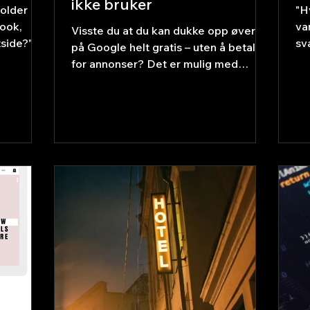
ikke bruker
older
"H
ook,
va
Visste du at du kan dukke opp øverst
tside?"
sv
på Google helt gratis – uten å betale
e deler.
os
for annonser? Det er mulig med
er, og
hv
Google My Business (nå kalt Google
a sosiale
se
Business Profile). Likevel er det
dier er
må
overraskende mange bedrifter som
jon med
ka
ikke har satt det opp. Hva er Google
yheter og
se
My Business? Google My Business er
t. Du
eg
en gratis tjeneste fra Google der du
. Hva
fu
registrerer bedriften din. Når noen
edier
kr
søker på "rørlegger i [by]" eller "frisør
øk –
fr
nær meg", vises bedrifter med
til
Google-profil øverst i
søkeresultatene – med kart, åpni