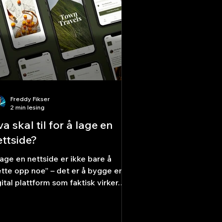
tomatisk. WordPress – kraftig, men
evende WordPress gir deg enor
Freddy Fikser
2 min lesing
a skal til for å lage en
ettside?
lage en nettside er ikke bare å
ette opp noe” – det er å bygge en
gital plattform som faktisk virker.
ten du er gründer,...