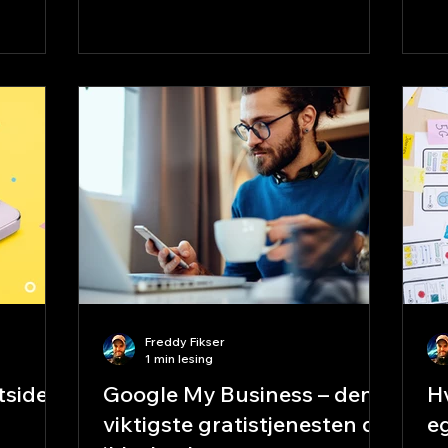
er
bekymre deg for tomme uker
Fo
etterpå? Kundene søker på nett –
be
også etter håndverkere Neste gang
ha
noen trenger en elektriker, maler eller
å 
snekker, er det første de gjør å søke
va
på Google. Uten en nettside finnes du
ri
rett og slett ikke i disse søkene – og
Du
du overlater kunden til konkurrenten.
En nettside gir deg trov
Freddy Fikser
1 min lesing
tside –
Google My Business – den
H
viktigste gratistjenesten du
e