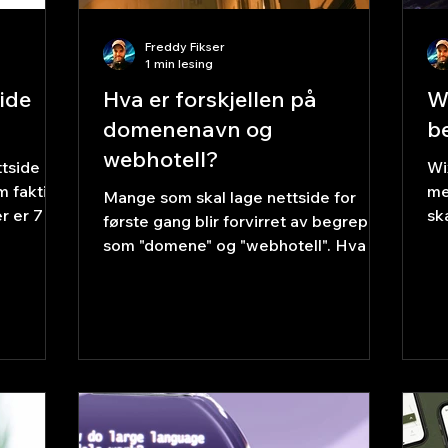
Freddy Fikser
1 min lesing
side
Hva er forskjellen på
W
domenenavn og
b
webhotell?
ttside
Wi
m faktisk
me
Mange som skal lage nettside for
r er 7
sk
første gang blir forvirret av begreper
den din
po
som "domene" og "webhotell". Hva er
 deg –
fo
egentlig forskjellen, og hva trenger
skap
sa
du? Her er den enkle forklaringen.
ra
Domenenavn – adressen din på nett
e blir
ut
Et domenenavn er nettadressen folk
el
skriver inn for å finne deg – for
u tilbyr
hu
eksempel www.freddyfix.com. Det er
elig
få 
som gateadressen til huset ditt. Uten
) Hva vil
op
en adresse kan ingen finne deg.