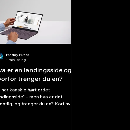
Freddy Fikser
1 min lesing
va er en landingsside og
vorfor trenger du en?
 har kanskje hørt ordet
andingsside" – men hva er det
entlig, og trenger du en? Kort svar:
is du driver markedsføring eller
sker å konvertere besøkende til
nder, er svaret ja. En landingsside