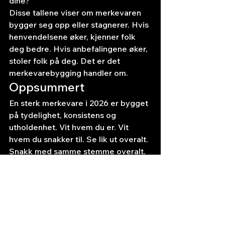
dine?
Disse tallene viser om merkevaren 
bygger seg opp eller stagnerer. Hvis 
henvendelsene øker, kjenner folk 
deg bedre. Hvis anbefalingene øker, 
stoler folk på deg. Det er det 
merkevarebygging handler om.
Oppsummert
En sterk merkevare i 2026 er bygget 
på tydelighet, konsistens og 
utholdenhet. Vit hvem du er. Vit 
hvem du snakker til. Se lik ut overalt. 
Snakk med samme stemme overalt. 
Lever det du lover. Og fortsett å 
gjøre det år etter år.
Trenger du hjelp med å bygge eller 
fornye merkevaren for din lille 
bedrift? Ta kontakt med Freddy Fix 
— vi hjelper deg med nettside, 