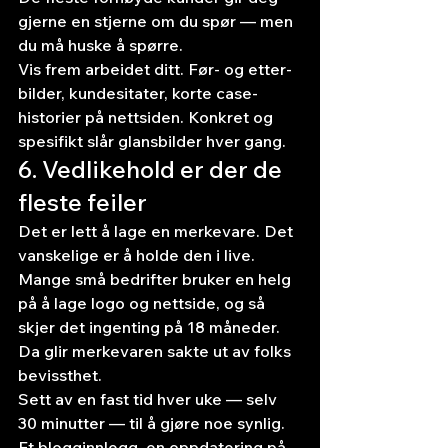
gjerne en stjerne om du spør — men 
du må huske å spørre.
Vis frem arbeidet ditt. Før- og etter-
bilder, kundesitater, korte case-
historier på nettsiden. Konkret og 
spesifikt slår glansbilder hver gang.
6. Vedlikehold er der de 
fleste feiler
Det er lett å lage en merkevare. Det 
vanskelige er å holde den i live. 
Mange små bedrifter bruker en helg 
på å lage logo og nettside, og så 
skjer det ingenting på 18 måneder. 
Da glir merkevaren sakte ut av folks 
bevissthet.
Sett av en fast tid hver uke — selv 
30 minutter — til å gjøre noe synlig. 
Et blogginnlegg, en oppdatering på 