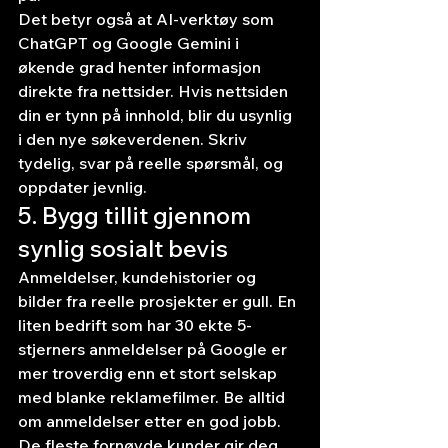
Det betyr også at AI-verktøy som 
ChatGPT og Google Gemini i 
økende grad henter informasjon 
direkte fra nettsider. Hvis nettsiden 
din er tynn på innhold, blir du usynlig 
i den nye søkeverdenen. Skriv 
tydelig, svar på reelle spørsmål, og 
oppdater jevnlig.
5. Bygg tillit gjennom 
synlig sosialt bevis
Anmeldelser, kundehistorier og 
bilder fra reelle prosjekter er gull. En 
liten bedrift som har 30 ekte 5-
stjerners anmeldelser på Google er 
mer troverdig enn et stort selskap 
med blanke reklamefilmer. Be alltid 
om anmeldelser etter en god jobb. 
De fleste fornøyde kunder gir deg 